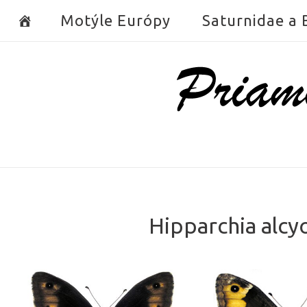
Skip
Motýle Európy
Saturnidae a
to
content
Home
Hipparchia alcy