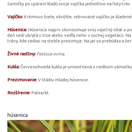
Samičky po spárení kladú svoje vajíčka jednotlivo na listy tráv.
Vajíčko:
Krémovo biele, okrúhle, rebrované vajíčko je kladené j
Húsenica:
Húsenica najprv skonzumuje svoj vaječný obal a pot
deň sedí ukrytá v trse alebo vedľa neho v suchej vegetácii. Na
trávy, kde sediac na steble prezimuje. Na jar sa prebúdza a že
Živné rastliny:
Festuca ovina.
Kukla:
Červenohnedá kukla je umiestnená v riedkom zámotku
Prezimovanie:
V štádiu mladej húsenice.
Rozšírenie:
Palearkt.
húsenica