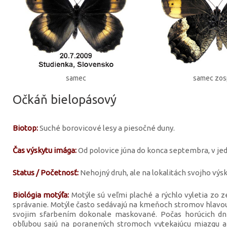
samec
samec zo
Očkáň bielopásový
Biotop:
Suché borovicové lesy a piesočné duny.
Čas výskytu imága:
Od polovice júna do konca septembra, v jedn
Status / Početnosť:
Nehojný druh, ale na lokalitách svojho vý
Biológia motýľa:
Motýle sú veľmi plaché a rýchlo vyletia zo 
správanie. Motýle často sedávajú na kmeňoch stromov hlavou 
svojim sfarbením dokonale maskované. Počas horúcich dní
obľubou sajú na poranených stromoch vytekajúcu miazgu a 