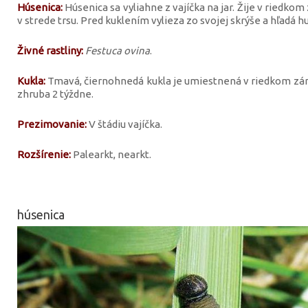
Húsenica:
Húsenica sa vyliahne z vajíčka na jar. Žije v riedko
v strede trsu. Pred kuklením vylieza zo svojej skrýše a hľadá hu
Živné rastliny:
Festuca ovina
.
Kukla:
Tmavá, čiernohnedá kukla je umiestnená v riedkom zámo
zhruba 2 týždne.
Prezimovanie:
V štádiu vajíčka.
Rozšírenie:
Palearkt, nearkt.
húsenica