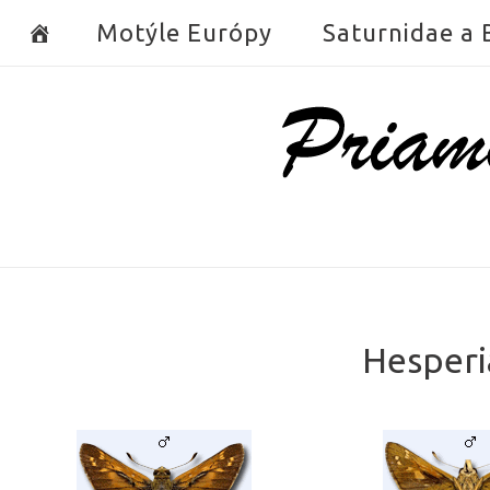
Skip
Motýle Európy
Saturnidae a
to
content
Home
Hesperi