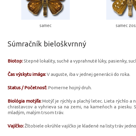
samec
samec zo
Súmračník bieloškvrnný
Biotop:
Stepné lokality, suché a vyprahnuté lúky, pasienky, su
Čas výskytu imága:
V auguste, iba v jednej generácii do roka.
Status / Početnosť:
Pomerne hojný druh.
Biológia motýľa:
Motýľ je rýchly a plachý letec. Lieta rýchlo a
chrastavcov a vyhrieva sa na zemi, na kameňoch a piesku. S
mladým, malým trsom tráv.
Vajíčko:
Žltobiele okrúhle vajíčko je kladené na listy tráv jedno