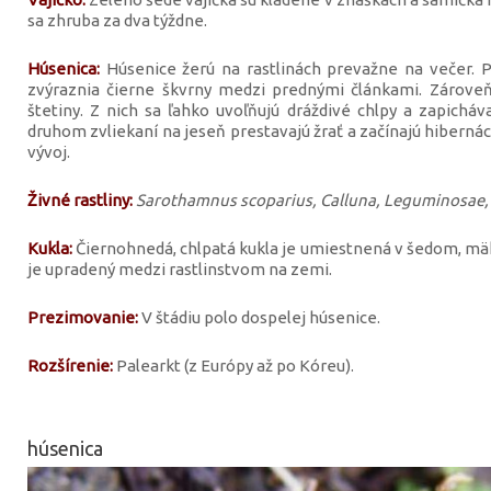
sa zhruba za dva týždne.
Húsenica:
Húsenice žerú na rastlinách prevažne na večer. Pr
zvýraznia čierne škvrny medzi prednými článkami. Zároveň
štetiny. Z nich sa ľahko uvoľňujú dráždivé chlpy a zapichá
druhom zvliekaní na jeseň prestavajú žrať a začínajú hibernác
vývoj.
Živné rastliny:
Sarothamnus scoparius, Calluna, Leguminosae, 
Kukla:
Čiernohnedá, chlpatá kukla je umiestnená v šedom, m
je upradený medzi rastlinstvom na zemi.
Prezimovanie:
V štádiu polo dospelej húsenice.
Rozšírenie:
Palearkt (z Európy až po Kóreu).
húsenica