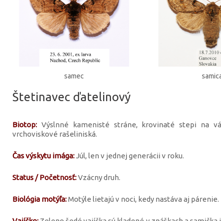
samec
samic
Štetinavec ďatelinový
Biotop:
Výslnné kamenisté stráne, krovinaté stepi na vá
vrchoviskové rašeliniská.
Čas výskytu imága:
Júl, len v jednej generácii v roku.
Status / Početnosť:
Vzácny druh.
Biológia motýľa:
Motýle lietajú v noci, kedy nastáva aj párenie.
Vajíčko:
Zeleno šedé vajíčka sú kladené v znáškach a samička i