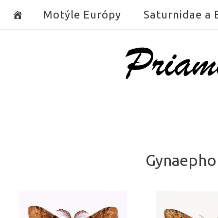
Skip
Motýle Európy
Saturnidae a
to
content
Home
Gynaephor