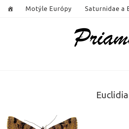
Skip
Motýle Európy
Saturnidae a
to
content
Home
Euclidi