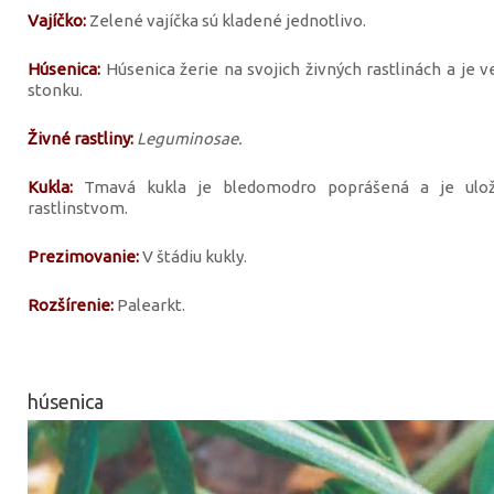
Vajíčko:
Zelené vajíčka sú kladené jednotlivo.
Húsenica:
Húsenica žerie na svojich živných rastlinách a je
stonku.
Živné rastliny:
Leguminosae.
Kukla:
Tmavá kukla je bledomodro poprášená a je ulo
rastlinstvom.
Prezimovanie:
V štádiu kukly.
Rozšírenie:
Palearkt.
húsenica