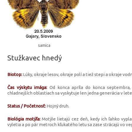
samica
Stužkavec hnedý
Biotop:
Lúky, okraje lesov, okraje polí a tiež stepi a okraje vod
Čas výskytu imága:
Od konca apríla do konca septembra, 
chladnejších oblastiach sa vyskytuje len jedna generácia v lete
Status / Početnosť:
Hojný druh.
Biológia motýľa:
Motýle lietajú cez deň, kedy ich ľahko vypl
vyletia a po pár metroch kľukatého letu sa zase strácajú vo veg