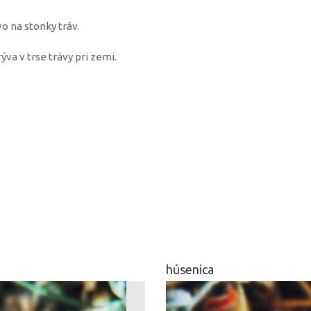
o na stonky tráv.
ýva v trse trávy pri zemi.
húsenica