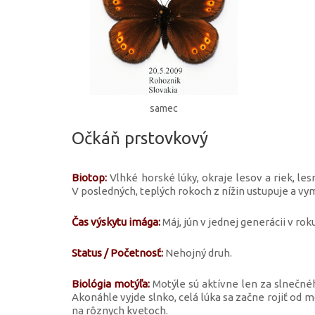
samec
Očkáň prstovkový
Biotop:
Vlhké horské lúky, okraje lesov a riek, les
V posledných, teplých rokoch z nížin ustupuje a vym
Čas výskytu imága:
Máj, jún v jednej generácii v roku
Status / Početnosť:
Nehojný druh.
Biológia motýľa:
Motýle sú aktívne len za slnečné
Akonáhle vyjde slnko, celá lúka sa začne rojiť od 
na rôznych kvetoch.