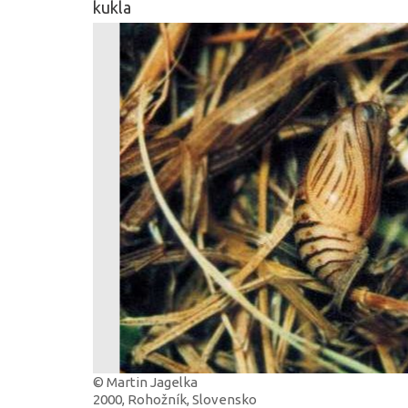
kukla
© Martin Jagelka
2000, Rohožník, Slovensko