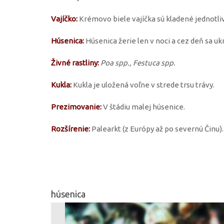
Vajíčko:
Krémovo biele vajíčka sú kladené jednotliv
Húsenica:
Húsenica žerie len v noci a cez deň sa ukr
Živné rastliny:
Poa spp., Festuca spp.
Kukla:
Kukla je uložená voľne v strede trsu trávy.
Prezimovanie:
V štádiu malej húsenice.
Rozšírenie:
Palearkt (z Európy až po severnú Činu).
húsenica