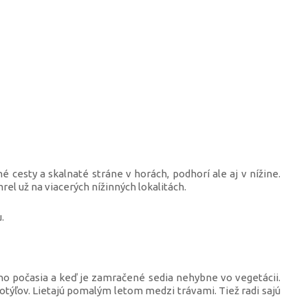
né cesty a skalnaté stráne v horách, podhorí ale aj v nížine.
rel už na viacerých nížinných lokalitách.
.
ho počasia a keď je zamračené sedia nehybne vo vegetácii.
motýľov. Lietajú pomalým letom medzi trávami. Tiež radi sajú