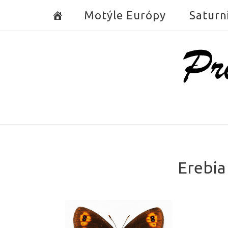
Skip
Motýle Európy
Saturn
to
content
Home
Erebia