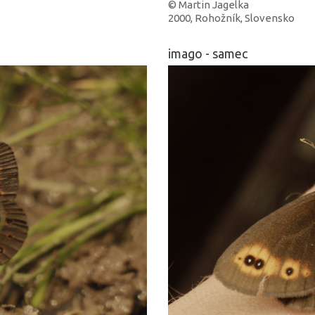
© Martin Jagelka
2000, Rohožník, Slovensko
imago - samec