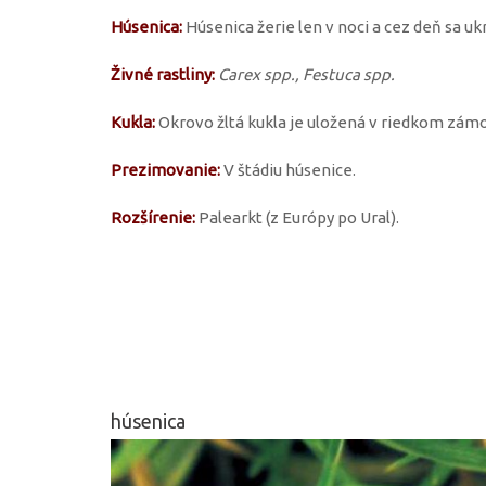
Húsenica:
Húsenica žerie len v noci a cez deň sa ukr
Živné rastliny:
Carex spp., Festuca spp.
Kukla:
Okrovo žltá kukla je uložená v riedkom zám
Prezimovanie:
V štádiu húsenice.
Rozšírenie:
Palearkt (z Európy po Ural).
húsenica