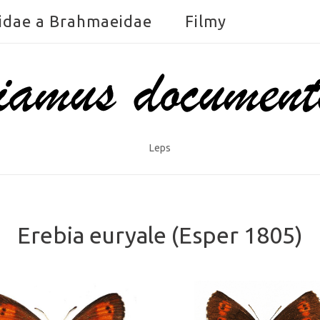
idae a Brahmaeidae
Filmy
Leps
Erebia euryale (Esper 1805)