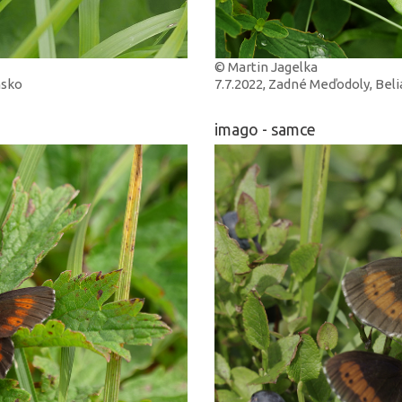
© Martin Jagelka
nsko
7.7.2022, Zadné Meďodoly, Bel
imago - samce