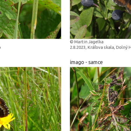
© Martin Jagelka
o
2.8.2023, Kráľova skala, Doln
imago - samce