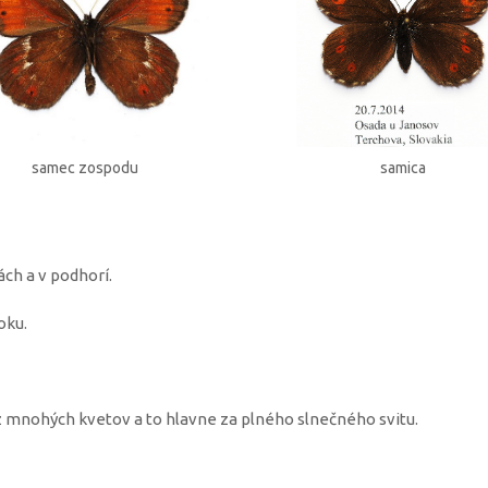
samec zospodu
samica
ách a v podhorí.
oku.
ú z mnohých kvetov a to hlavne za plného slnečného svitu.