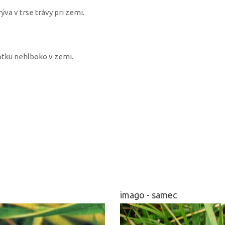
ýva v trse trávy pri zemi.
otku nehlboko v zemi.
imago - samec