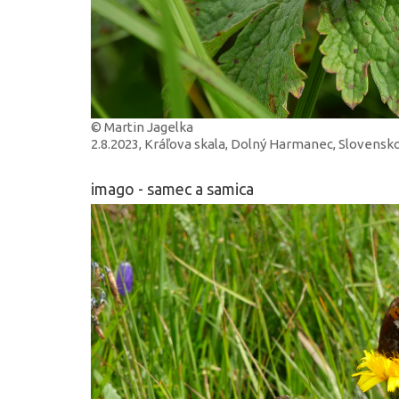
© Martin Jagelka
2.8.2023, Kráľova skala, Dolný Harmanec, Slovensk
imago - samec a samica