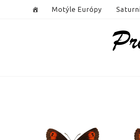
Skip
Motýle Európy
Saturn
to
content
Home