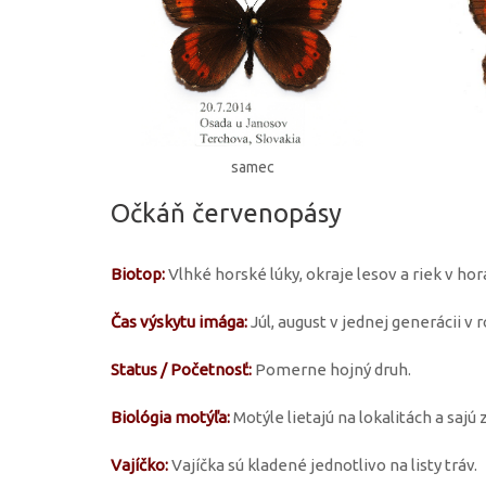
samec
Očkáň červenopásy
Biotop:
Vlhké horské lúky, okraje lesov a riek v hor
Čas výskytu imága:
Júl, august v jednej generácii v r
Status / Početnosť:
Pomerne hojný druh.
Biológia motýľa:
Motýle lietajú na lokalitách a saj
Vajíčko:
Vajíčka sú kladené jednotlivo na listy tráv.