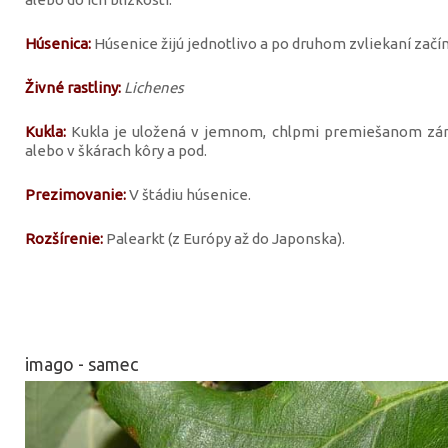
Húsenica:
Húsenice žijú jednotlivo a po druhom zvliekaní začí
Živné rastliny:
Lichenes
Kukla:
Kukla je uložená v jemnom, chlpmi premiešanom zámo
alebo v škárach kôry a pod.
Prezimovanie:
V štádiu húsenice.
Rozšírenie:
Palearkt (z Európy až do Japonska).
imago - samec