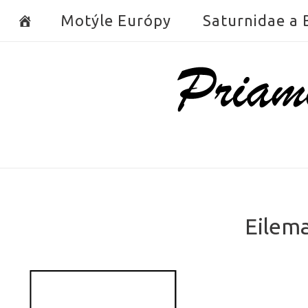
Skip
Motýle Európy
Saturnidae a
to
content
Home
Eilema