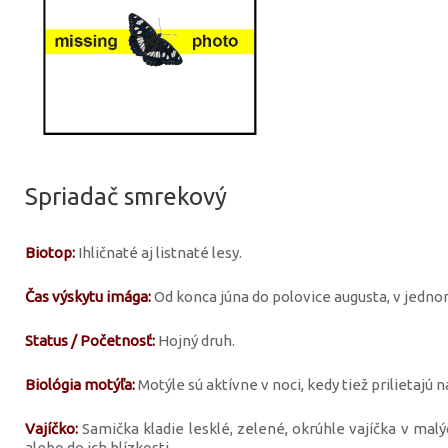
Spriadač smrekový
Biotop:
Ihličnaté aj listnaté lesy.
Čas výskytu imága:
Od konca júna do polovice augusta, v jedno
Status / Početnosť:
Hojný druh.
Biológia motýľa:
Motýle sú aktívne v noci, kedy tiež prilietajú n
Vajíčko:
Samička kladie lesklé, zelené, okrúhle vajíčka v mal
alebo do ich blízkosti.