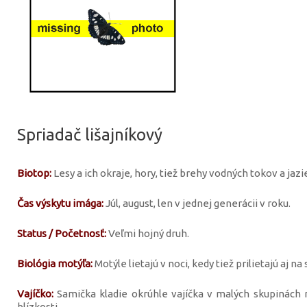
Spriadač lišajníkový
Biotop:
Lesy a ich okraje, hory, tiež brehy vodných tokov a jazie
Čas výskytu imága:
Júl, august, len v jednej generácii v roku.
Status / Početnosť:
Veľmi hojný druh.
Biológia motýľa:
Motýle lietajú v noci, kedy tiež prilietajú aj na 
Vajíčko:
Samička kladie okrúhle vajíčka v malých skupinách n
blízkosti.