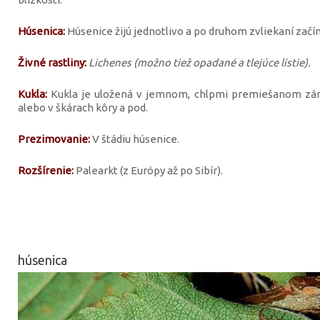
Húsenica:
Húsenice žijú jednotlivo a po druhom zvliekaní začí
Živné rastliny:
Lichenes (možno tiež opadané a tlejúce lístie).
Kukla:
Kukla je uložená v jemnom, chlpmi premiešanom zámo
alebo v škárach kôry a pod.
Prezimovanie:
V štádiu húsenice.
Rozšírenie:
Palearkt (z Európy až po Sibír).
húsenica