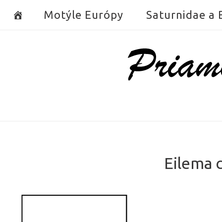
Skip
Motýle Európy
Saturnidae a
to
content
Home
Eilema 