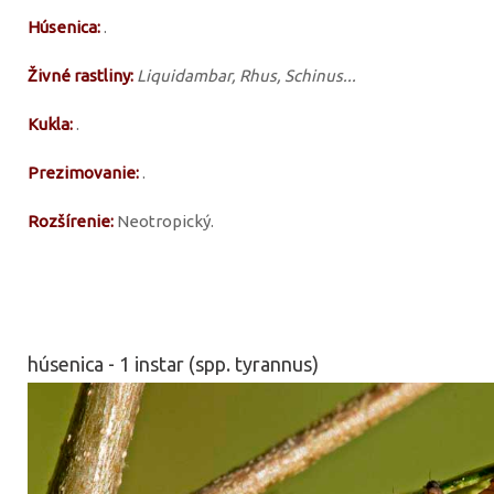
Húsenica:
.
Živné rastliny:
Liquidambar, Rhus, Schinus...
Kukla:
.
Prezimovanie:
.
Rozšírenie:
Neotropický.
húsenica - 1 instar (spp. tyrannus)