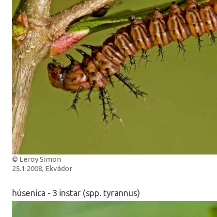
© Leroy Simon
25.1.2008, Ekvádor
húsenica - 3 instar (spp. tyrannus)