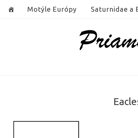
Skip
Motýle Európy
Saturnidae a
to
content
Home
Eacle