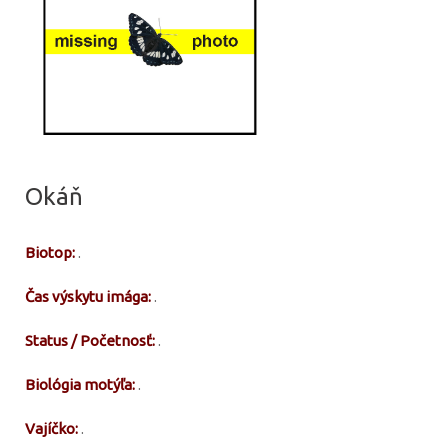
Okáň
Biotop:
.
Čas výskytu imága:
.
Status / Početnosť:
.
Biológia motýľa:
.
Vajíčko:
.