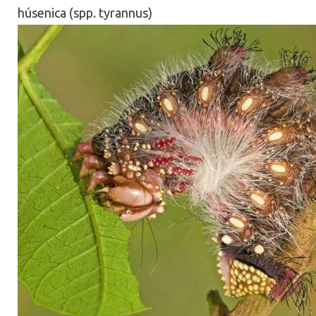
húsenica (spp. tyrannus)