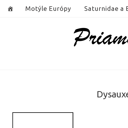
Skip
Motýle Európy
Saturnidae a
to
content
Home
Dysauxe