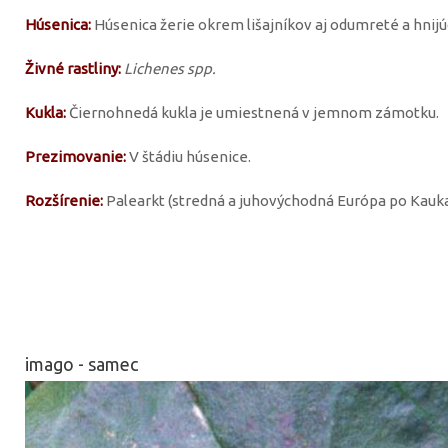
Húsenica:
Húsenica žerie okrem lišajníkov aj odumreté a hnijúc
Živné rastliny:
Lichenes spp.
Kukla:
Čiernohnedá kukla je umiestnená v jemnom zámotku.
Prezimovanie:
V štádiu húsenice.
Rozšírenie:
Palearkt (stredná a juhovýchodná Európa po Kauka
imago - samec