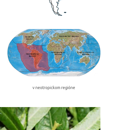
v neotropickom regióne