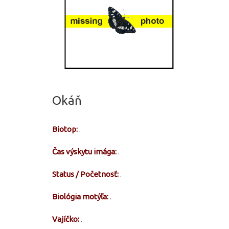
Okáň
Biotop:
.
Čas výskytu imága:
.
Status / Početnosť:
.
Biológia motýľa:
.
Vajíčko:
.