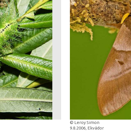
© Leroy Simon
9.8.2006, Ekvádor