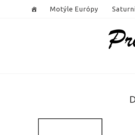
Skip
Motýle Európy
Saturn
to
content
Home
D