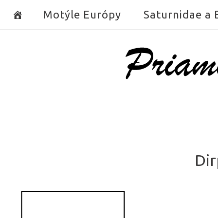
Skip
Motýle Európy
Saturnidae a
to
content
Home
Dir