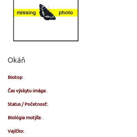
Okáň
Biotop:
.
Čas výskytu imága:
.
Status / Početnosť:
.
Biológia motýľa:
.
Vajíčko:
.