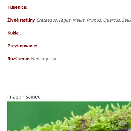
Húsenica:
.
Živné rastliny:
Crataegus, Fagus, Malus, Prunus, Quercus, Salix.
Kukla:
.
Prezimovanie:
.
Rozšírenie:
Neotropický.
imago - samec