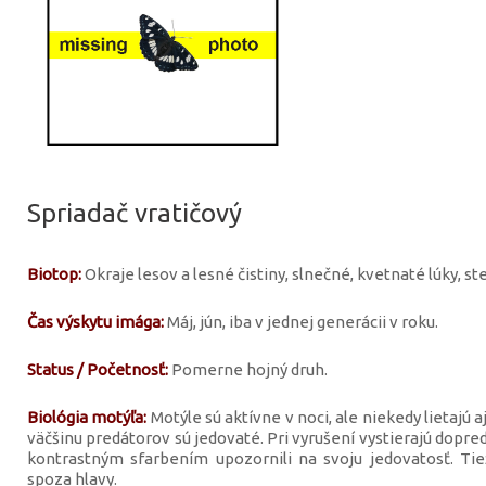
Spriadač vratičový
Biotop:
Okraje lesov a lesné čistiny, slnečné, kvetnaté lúky, s
Čas výskytu imága:
Máj, jún, iba v jednej generácii v roku.
Status / Početnosť:
Pomerne hojný druh.
Biológia motýľa:
Motýle sú aktívne v noci, ale niekedy lietajú aj
väčšinu predátorov sú jedovaté. Pri vyrušení vystierajú dopre
kontrastným sfarbením upozornili na svoju jedovatosť. Tie
spoza hlavy.