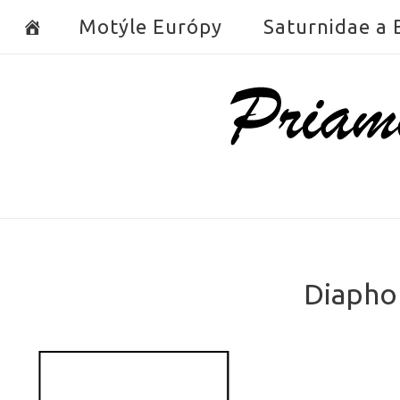
Skip
Motýle Európy
Saturnidae a
to
content
Home
Diaphor