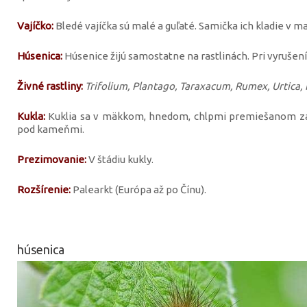
Vajíčko:
Bledé vajíčka sú malé a guľaté. Samička ich kladie v m
Húsenica:
Húsenice žijú samostatne na rastlinách. Pri vyrušení
Živné rastliny:
Trifolium, Plantago, Taraxacum, Rumex, Urtica
Kukla:
Kuklia sa v mäkkom, hnedom, chlpmi premiešanom zá
pod kameňmi.
Prezimovanie:
V štádiu kukly.
Rozšírenie:
Palearkt (Európa až po Čínu).
húsenica