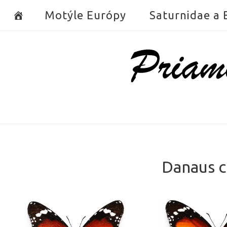
Skip
Motýle Európy
Saturnidae a
to
content
Home
Danaus c