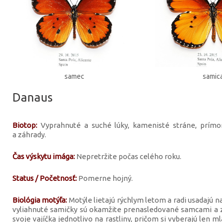
samec
samic
Danaus
Biotop:
Vyprahnuté a suché lúky, kamenisté stráne, prímo
a záhrady.
Čas výskytu imága:
Nepretržite počas celého roku.
Status / Početnosť:
Pomerne hojný.
Biológia motýľa:
Motýle lietajú rýchlym letom a radi usadajú na
vyliahnuté samičky sú okamžite prenasledované samcami a za
svoje vajíčka jednotlivo na rastliny, pričom si vyberajú len m