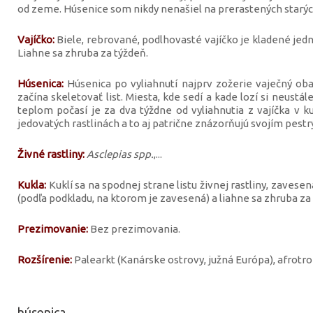
od zeme. Húsenice som nikdy nenašiel na prerastených starých
Vajíčko:
Biele, rebrované, podlhovasté vajíčko je kladené jedno
Liahne sa zhruba za týždeň.
Húsenica:
Húsenica po vyliahnutí najprv zožerie vaječný obal
začína skeletovať list. Miesta, kde sedí a kade lozí si neustá
teplom počasí je za dva týždne od vyliahnutia z vajíčka v k
jedovatých rastlinách a to aj patrične znázorňujú svojím pest
Živné rastliny:
Asclepias spp.
,...
Kukla:
Kuklí sa na spodnej strane listu živnej rastliny, zavese
(podľa podkladu, na ktorom je zavesená) a liahne sa zhruba za 1
Prezimovanie:
Bez prezimovania.
Rozšírenie:
Palearkt (Kanárske ostrovy, južná Európa), afrotro
húsenica