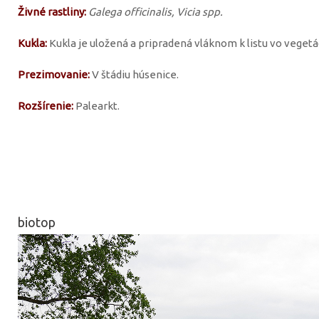
Živné rastliny:
Galega officinalis, Vicia spp.
Kukla:
Kukla je uložená a pripradená vláknom k listu vo vegetác
Prezimovanie:
V štádiu húsenice.
Rozšírenie:
Palearkt.
biotop