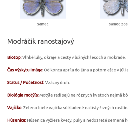
samec
samec zo
Modráčik ranostajový
Biotop:
Vlhké lúky, okraje a cesty v lužných lesoch a mokrade.
Čas výskytu imága:
Od konca apríla do júna a potom ešte v júli 
Status / Početnosť:
Vzácny druh.
Biológia motýľa:
Motýle radi sajú na rôznych kvetoch najmä bôbo
Vajíčko:
Zeleno biele vajíčka sú kladené na listy živných rastlín
Húsenica:
Húsenica vyžiera kvety, puky a nedozreté semená host