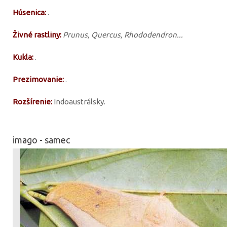
Húsenica:
.
Živné rastliny:
Prunus, Quercus, Rhododendron...
Kukla:
.
Prezimovanie:
.
Rozšírenie:
Indoaustrálsky.
imago - samec