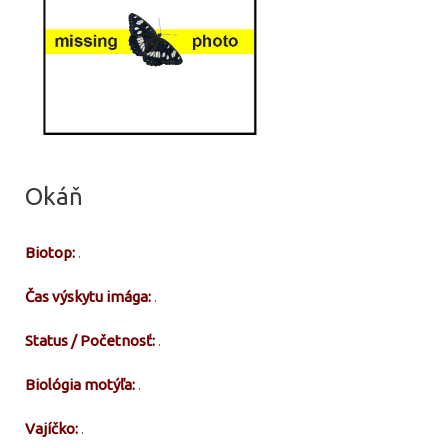
Okáň
Biotop:
.
Čas výskytu imága:
.
Status / Početnosť:
.
Biológia motýľa:
.
Vajíčko:
.