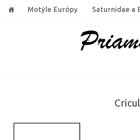
Skip
Motýle Európy
Saturnidae a
to
content
Home
Cricu