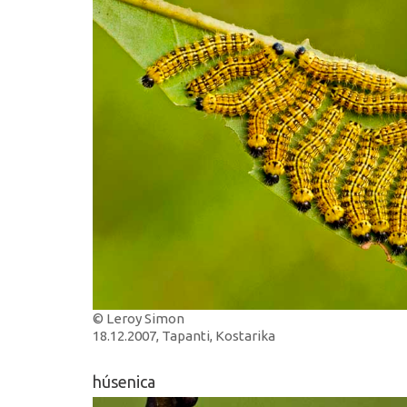
© Leroy Simon
18.12.2007, Tapanti, Kostarika
húsenica