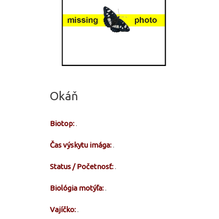
Okáň
Biotop:
.
Čas výskytu imága:
.
Status / Početnosť:
.
Biológia motýľa:
.
Vajíčko:
.