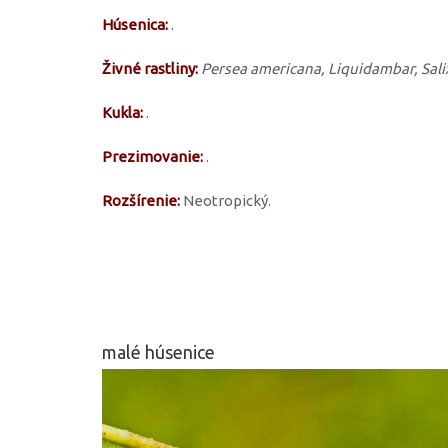
Húsenica:
.
Živné rastliny:
Persea americana, Liquidambar, Salix
Kukla:
.
Prezimovanie:
.
Rozšírenie:
Neotropický.
malé húsenice