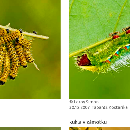
© Leroy Simon
30.12.2007, Tapanti, Kostarika
kukla v zámotku