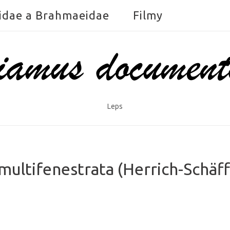
idae a Brahmaeidae
Filmy
Leps
ultifenestrata (Herrich-Schäf