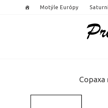
Skip
Motýle Európy
Saturn
to
content
Home
Copaxa m