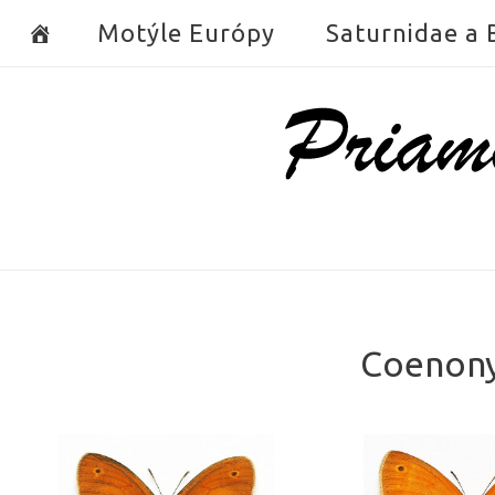
Skip
Motýle Európy
Saturnidae a
to
content
Home
Coenonym