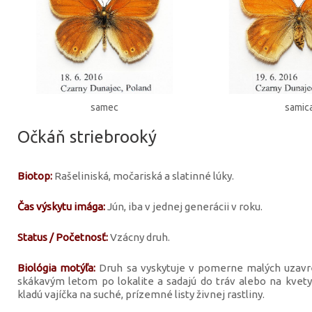
samec
samic
Očkáň striebrooký
Biotop:
Rašeliniská, močariská a slatinné lúky.
Čas výskytu imága:
Jún, iba v jednej generácii v roku.
Status / Početnosť:
Vzácny druh.
Biológia motýľa:
Druh sa vyskytuje v pomerne malých uzavre
skákavým letom po lokalite a sadajú do tráv alebo na kvety
kladú vajíčka na suché, prízemné listy živnej rastliny.