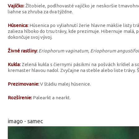
Vajíčko:
Žltobiele, podlhovasté vajíčko je neskoršie tmavohn
liahne sa zhruba za dva týždne.
Húsenica:
Húsenica po vyliahnutí žerie hlavne mäkšie listy tr
zalieza hlboko do trsu trávy, kde prezimuje. Hibernuje malá, 
dokončuje svoj vývoj.
Živné rastliny:
Eriophorum vaginatum, Eriophorum angustifol
Kukla:
Zelená kukla s čiernymi pásikmi na pošvách krídiel a
kremaster hlavou nadol. Zvyčajne na steble alebo liste trávy. Š
Prezimovanie:
V štádiu malej húsenice.
Rozšírenie:
Palearkt a nearkt.
imago - samec