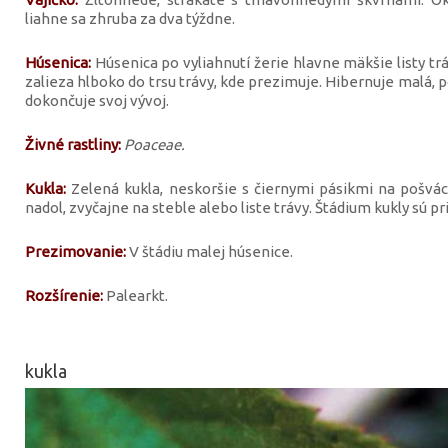
liahne sa zhruba za dva týždne.
Húsenica:
Húsenica po vyliahnutí žerie hlavne mäkšie listy tr
zalieza hlboko do trsu trávy, kde prezimuje. Hibernuje malá, 
dokončuje svoj vývoj.
Živné rastliny:
Poaceae.
Kukla:
Zelená kukla, neskoršie s čiernymi pásikmi na pošvác
nadol, zvyčajne na steble alebo liste trávy. Štádium kukly sú pri
Prezimovanie:
V štádiu malej húsenice.
Rozšírenie:
Palearkt.
kukla