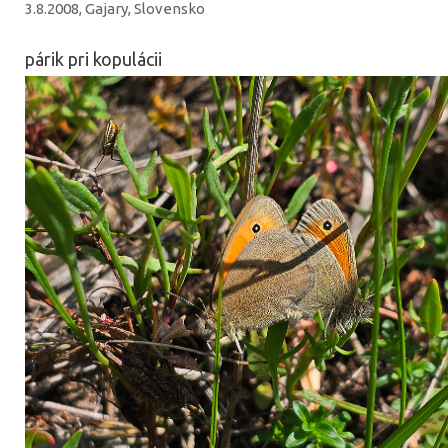
3.8.2008, Gajary, Slovensko
párik pri kopulácii