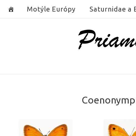
Skip
Motýle Európy
Saturnidae a
to
content
Home
Coenonympha