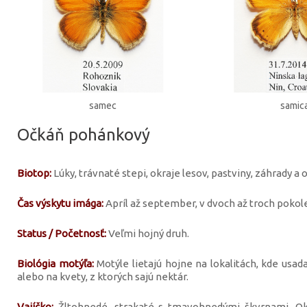
samec
samic
Očkáň pohánkový
Biotop:
Lúky, trávnaté stepi, okraje lesov, pastviny, záhrady a
Čas výskytu imága:
Apríl až september, v dvoch až troch pokole
Status / Početnosť:
Veľmi hojný druh.
Biológia motýľa:
Motýle lietajú hojne na lokalitách, kde usada
alebo na kvety, z ktorých sajú nektár.
Vajíčko:
Žltohnedé, strakaté s tmavohnedými škvrnami. Okr