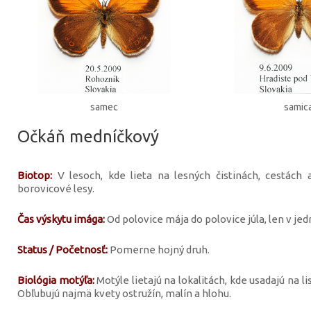
samec
samic
Očkáň medníčkový
Biotop:
V lesoch, kde lieta na lesných čistinách, cestách 
borovicové lesy.
Čas výskytu imága:
Od polovice mája do polovice júla, len v je
Status / Početnosť:
Pomerne hojný druh.
Biológia motýľa:
Motýle lietajú na lokalitách, kde usadajú na li
Obľubujú najmä kvety ostružín, malín a hlohu.