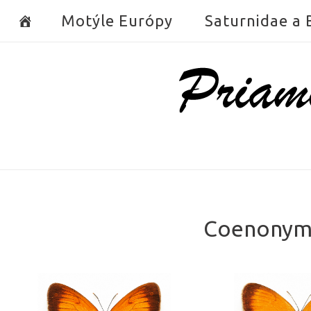
Skip
Motýle Európy
Saturnidae a
to
content
Home
Coenonymp