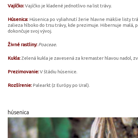
Vajíčko:
Vajíčko je kladené jednotlivo na list trávy.
Húsenica:
Húsenica po vyliahnutí žerie hlavne mäkšie listy tr
zalieza hlboko do trsu trávy, kde prezimuje. Hibernuje malá, 
dokončuje svoj vývoj.
Živné rastliny:
Poaceae.
Kukla:
Zelená kukla je zavesená za kremaster hlavou nadol, zvy
Prezimovanie:
V štádiu húsenice.
Rozšírenie:
Palearkt (z Európy po Ural).
húsenica