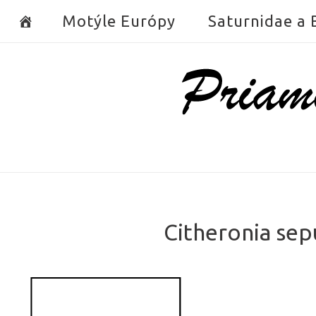
Skip
Motýle Európy
Saturnidae a
to
content
Home
Citheronia sep