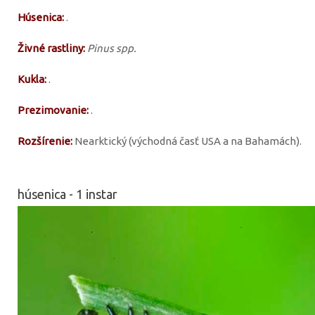
Húsenica:
.
Živné rastliny:
Pinus spp.
Kukla:
.
Prezimovanie:
.
Rozšírenie:
Nearktický (východná časť USA a na Bahamách).
húsenica - 1 instar