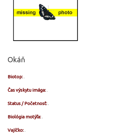
Okáň
Biotop:
.
Čas výskytu imága:
.
Status / Početnosť:
.
Biológia motýľa:
.
Vajíčko:
.