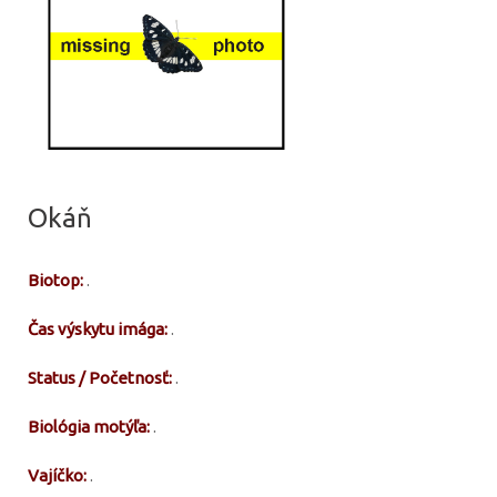
Okáň
Biotop:
.
Čas výskytu imága:
.
Status / Početnosť:
.
Biológia motýľa:
.
Vajíčko:
.