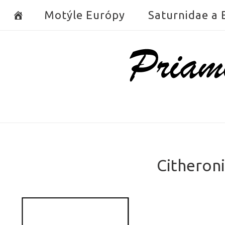
Skip
Motýle Európy
Saturnidae a
to
content
Home
Citheron