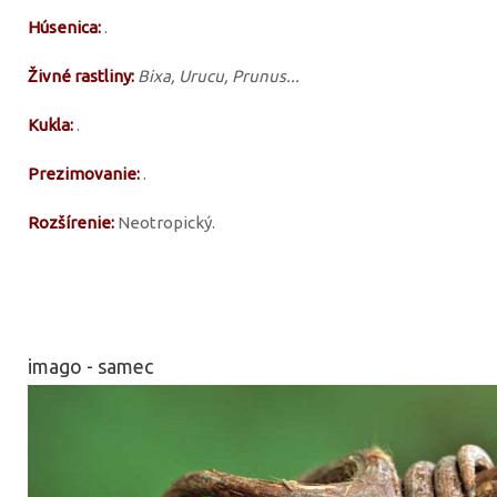
Húsenica:
.
Živné rastliny:
Bixa, Urucu, Prunus...
Kukla:
.
Prezimovanie:
.
Rozšírenie:
Neotropický.
imago - samec