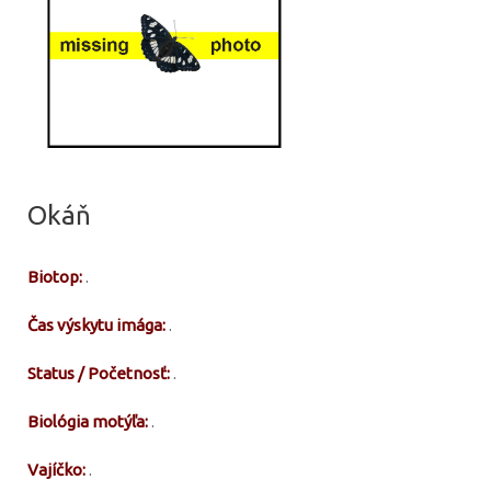
Okáň
Biotop:
.
Čas výskytu imága:
.
Status / Početnosť:
.
Biológia motýľa:
.
Vajíčko:
.