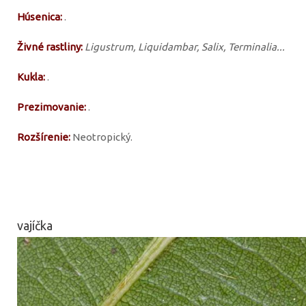
Húsenica:
.
Živné rastliny:
Ligustrum, Liquidambar, Salix, Terminalia...
Kukla:
.
Prezimovanie:
.
Rozšírenie:
Neotropický.
vajíčka