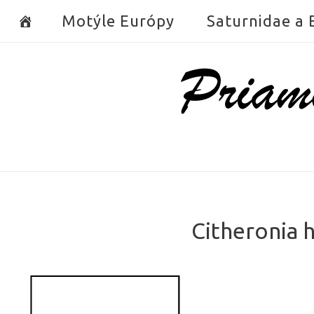
Skip
Motýle Európy
Saturnidae a
to
content
Home
Citheronia 