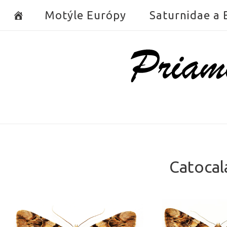
Skip
Motýle Európy
Saturnidae a
to
content
Home
Catocal