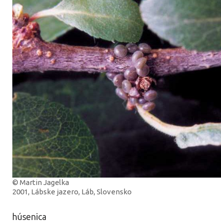
© Martin Jagelka
2001, Lábske jazero, Láb, Slovensko
húsenica