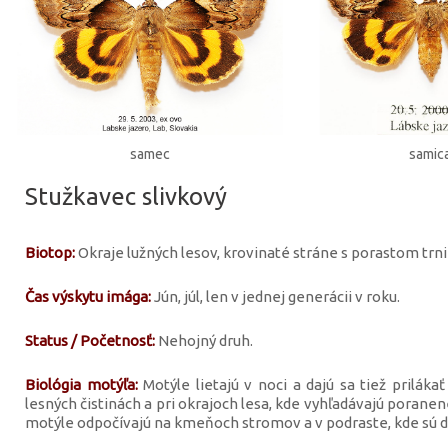
samec
samic
Stužkavec slivkový
Biotop:
Okraje lužných lesov, krovinaté stráne s porastom trni
Čas výskytu imága:
Jún, júl, len v jednej generácii v roku.
Status / Početnosť:
Nehojný druh.
Biológia motýľa:
Motýle lietajú v noci a dajú sa tiež priláka
lesných čistinách a pri okrajoch lesa, kde vyhľadávajú porane
motýle odpočívajú na kmeňoch stromov a v podraste, kde sú