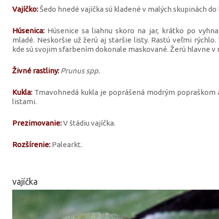
Vajíčko:
Šedo hnedé vajíčka sú kladené v malých skupinách do b
Húsenica:
Húsenice sa liahnu skoro na jar, krátko po vyhnan
mladé. Neskoršie už žerú aj staršie listy. Rastú veľmi rýchlo
kde sú svojim sfarbením dokonale maskované. Žerú hlavne v n
Živné rastliny:
Prunus spp.
Kukla:
Tmavohnedá kukla je poprášená modrým popraškom a
listami.
Prezimovanie:
V štádiu vajíčka.
Rozšírenie:
Palearkt.
vajíčka