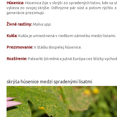
Húsenica:
Húsenica žije v skrýši zo spradených listov, kde sa u
vylieza zo svojej skrýše. Odhryzne pár súst a potom rýchlo z
generácie prezimujú.
Živné rastliny:
Malva spp.
Kukla:
Kukla je umiestnená v riedkom zámotku medzi listami.
Prezimovanie:
V štádiu dospelej húsenice.
Rozšírenie:
Palearkt (stredná a južná Európa cez blízky vychoď 
skrýša húsenice medzi spradenými lisatmi