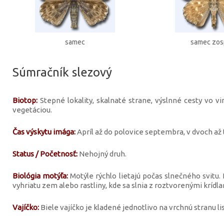
samec
samec zo
Súmračník slezový
Biotop:
Stepné lokality, skalnaté strane, výslnné cesty vo vi
vegetáciou.
Čas výskytu imága:
Apríl až do polovice septembra, v dvoch až 
Status / Početnosť:
Nehojný druh.
Biológia motýľa:
Motýle rýchlo lietajú počas slnečného svitu.
vyhriatu zem alebo rastliny, kde sa slnia z roztvorenými krídla
Vajíčko:
Biele vajíčko je kladené jednotlivo na vrchnú stranu lis