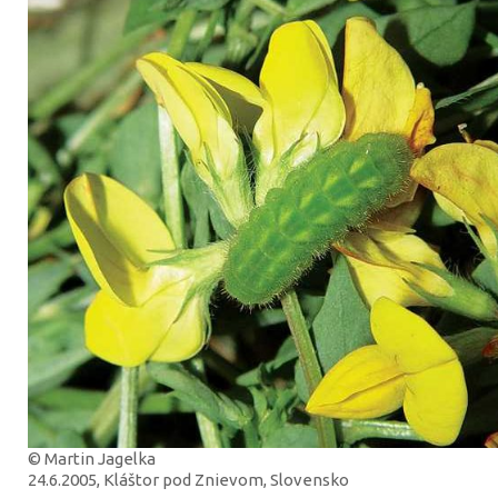
© Martin Jagelka
24.6.2005, Kláštor pod Znievom, Slovensko