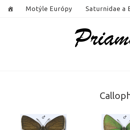
Skip
Motýle Európy
Saturnidae a
to
content
Home
Calloph