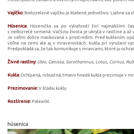
Vajíčko:
Bielozelené vajíčko je kladené jednotlivo. Liahne sa zh
Húsenica:
Húsenička sa po vyliahnutí živí najmäkšími čas
s nedozreté semená. Väčšinu života je ukrytá v rastline a až v
Je veľmi dobre maskovaná s prostredím. Pred kuklením opúšť
voľne na zemi ale aj v mraveniskách. Kukla pri vyrušení v
Predpokladá sa, že tak komunikuje s mravcami, ktoré ju ochra
Živné rastliny:
Ulex, Genista, Sarothamnus, Lotus, Cornus, Ru
Kukla:
Ochlpená, robustná, tmavo hnedá kukla prezimuje v mr
Prezimovanie:
V štádiu kukly.
Rozšírenie:
Palearkt.
húsenica