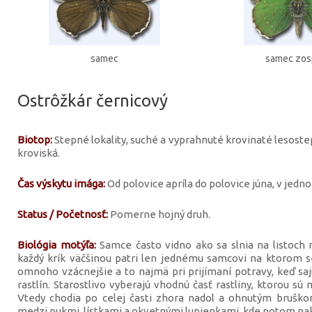
samec
samec zo
Ostrôžkár černicový
Biotop:
Stepné lokality, suché a vyprahnuté krovinaté lesoste
kroviská.
Čas výskytu imága:
Od polovice apríla do polovice júna, v jedn
Status / Početnosť:
Pomerne hojný druh.
Biológia motýľa:
Samce často vidno ako sa slnia na listoch n
každý krík väčšinou patri len jednému samcovi na ktorom se
omnoho vzácnejšie a to najmä pri prijímaní potravy, keď saj
rastlín. Starostlivo vyberajú vhodnú časť rastliny, ktorou sú 
Vtedy chodia po celej časti zhora nadol a ohnutým bruško
medzi pukmi, lístkami a okvetnými lupienkami, kde potom nak