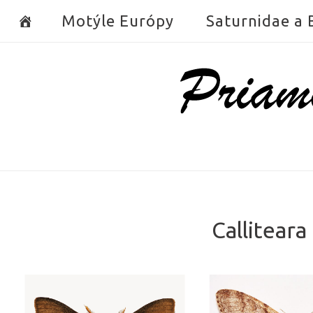
Skip
Motýle Európy
Saturnidae a
to
content
Home
Callitear