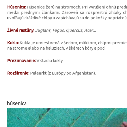
Húsenica:
Húsenice žerú na stromoch. Pri vyrušení ohnú prednú
medzi prednými článkami. Zároveň sa rozprestrú zhluky chl
uvoľňujú dráždivé chlpy a zapichávajú sa do pokožky nepriateľa
Živné rastliny:
Juglans, Fagus, Quercus, Acer...
Kukla:
Kukla je umiestnená v šedom, mäkkom, chlpmi premie
na strome alebo na haluziach, v škárach kôry a pod.
Prezimovanie:
V štádiu kukly.
Rozšírenie:
Palearkt (z Európy po Afganistan).
húsenica