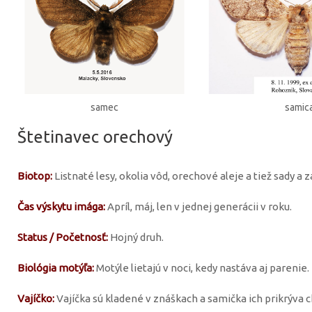
samec
samic
Štetinavec orechový
Biotop:
Listnaté lesy, okolia vôd, orechové aleje a tiež sady a 
Čas výskytu imága:
Apríl, máj, len v jednej generácii v roku.
Status / Početnosť:
Hojný druh.
Biológia motýľa:
Motýle lietajú v noci, kedy nastáva aj parenie.
Vajíčko:
Vajíčka sú kladené v znáškach a samička ich prikrýva 