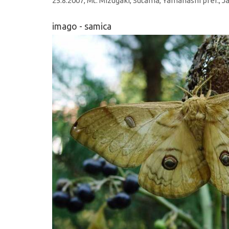
25.8.2007, Mt. Mizugaki, Sutama, Yamanashi pref., 
imago - samica