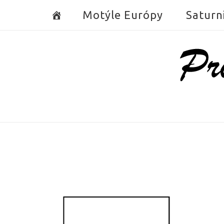
Skip
Motýle Európy
Saturn
to
content
Home