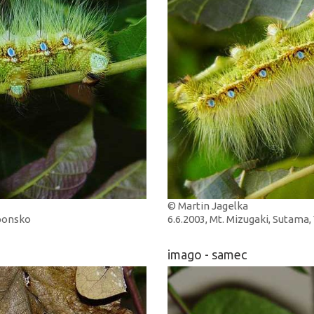
© Martin Jagelka
aponsko
6.6.2003, Mt. Mizugaki, Sutama
imago - samec