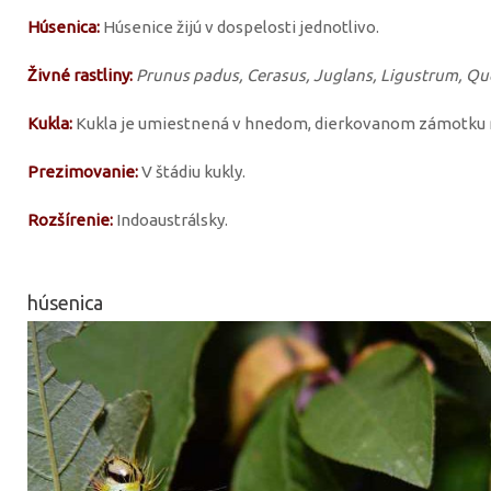
Húsenica:
Húsenice žijú v dospelosti jednotlivo.
Živné rastliny:
Prunus padus, Cerasus, Juglans, Ligustrum, Que
Kukla:
Kukla je umiestnená v hnedom, dierkovanom zámotku m
Prezimovanie:
V štádiu kukly.
Rozšírenie:
Indoaustrálsky.
húsenica