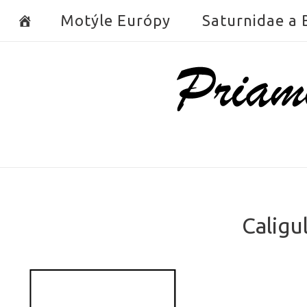
Skip
Motýle Európy
Saturnidae a
to
content
Home
Caligu