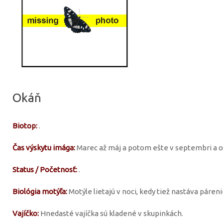
Okáň
Biotop:
.
Čas výskytu imága:
Marec až máj a potom ešte v septembri a ok
Status / Početnosť:
.
Biológia motýľa:
Motýle lietajú v noci, kedy tiež nastáva páreni
Vajíčko:
Hnedasté vajíčka sú kladené v skupinkách.