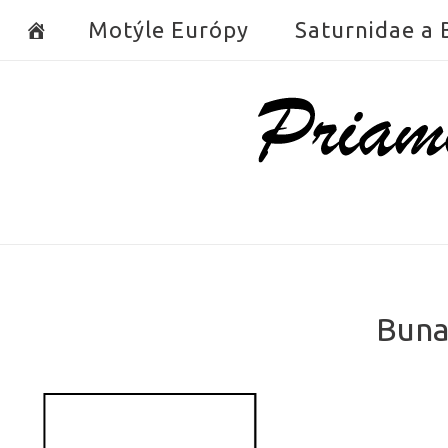
Skip
Motýle Európy
Saturnidae a
to
content
Home
Bunae