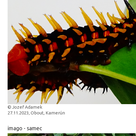
© Jozef Adamek
27.11.2023, Obout, Kamerún
imago - samec