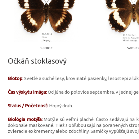
samec
samic
Očkáň stoklasový
Biotop:
Svetlé a suché lesy, krovinaté pasienky, lesostepi a lúk
Čas výskytu imága:
Od júna do polovice septembra, v jednej gen
Status / Početnosť:
Hojný druh.
Biológia motýľa:
Motýle sú veľmi plaché. Často sedávajú na
dokonale maskované. Tiež s obľubou sajú na poranených strom
zvieracie exkrementy alebo zdochliny. Samičky vypúšťajú svoje