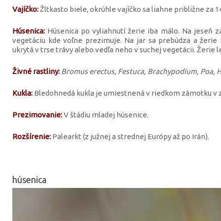
Vajíčko:
Žltkasto biele, okrúhle vajíčko sa liahne približne za 14
Húsenica:
Húsenica po vyliahnutí žerie iba málo. Na jeseň za
vegetáciu kde voľne prezimuje. Na jar sa prebúdza a žerie
ukrytá v trse trávy alebo vedľa neho v suchej vegetácii. Žerie l
Živné rastliny:
Bromus erectus, Festuca, Brachypodium, Poa, Ho
Kukla:
Bledohnedá kukla je umiestnená v riedkom zámotku v
Prezimovanie:
V štádiu mladej húsenice.
Rozšírenie:
Palearkt (z južnej a strednej Európy až po Irán).
húsenica