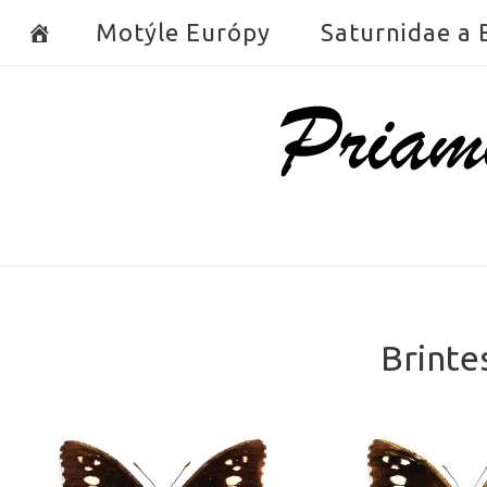
Skip
Motýle Európy
Saturnidae a
to
content
Home
Brintes