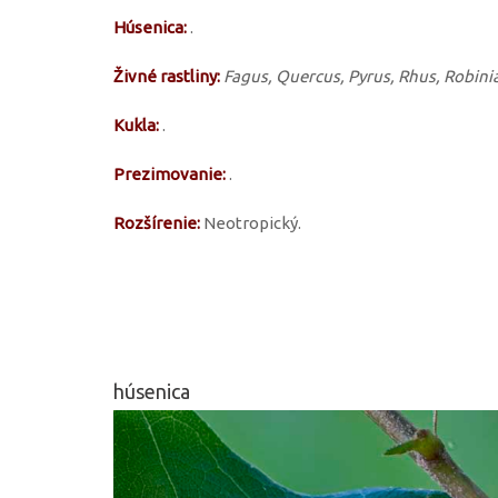
Húsenica:
.
Živné rastliny:
Fagus, Quercus, Pyrus, Rhus, Robinia
Kukla:
.
Prezimovanie:
.
Rozšírenie:
Neotropický.
húsenica