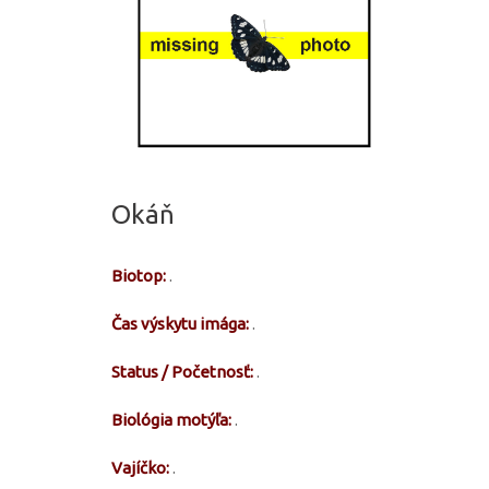
Okáň
Biotop:
.
Čas výskytu imága:
.
Status / Početnosť:
.
Biológia motýľa:
.
Vajíčko:
.