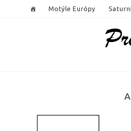
Skip
Motýle Európy
Saturn
to
content
Home
A