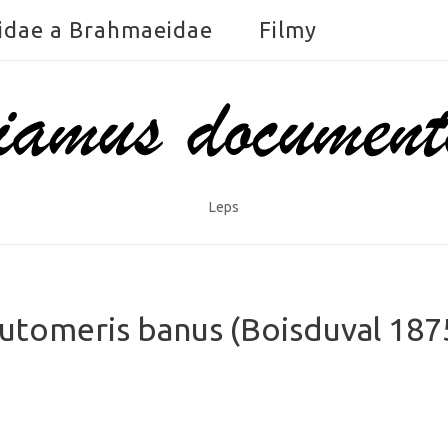
idae a Brahmaeidae
Filmy
Leps
utomeris banus (Boisduval 187