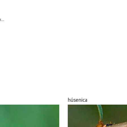
...
húsenica