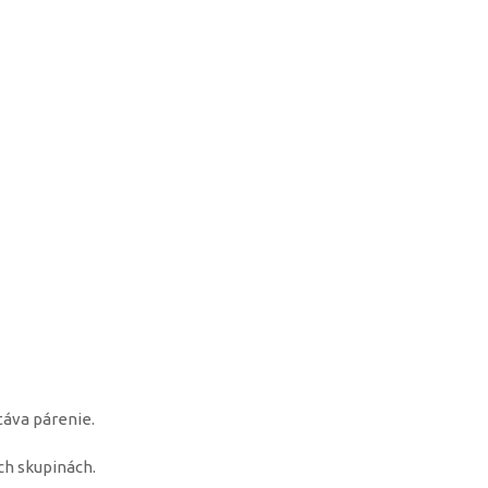
stáva párenie.
ch skupinách.