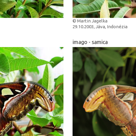
© Martin Jagelka
29.10.2003, Jáva, Indonézia
imago - samica