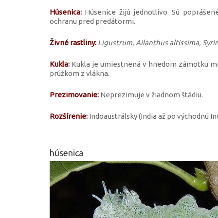
Húsenica:
Húsenice žijú jednotlivo. Sú poprášen
ochranu pred predátormi.
Živné rastliny:
Ligustrum, Ailanthus altissima, Syring
Kukla:
Kukla je umiestnená v hnedom zámotku med
prúžkom z vlákna.
Prezimovanie:
Neprezimuje v žiadnom štádiu.
Rozšírenie:
Indoaustrálsky (India až po východnú I
húsenica