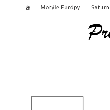
Skip
Motýle Európy
Saturn
to
content
Home