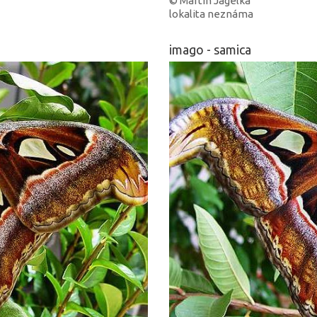
© Martin Jagelka
lokalita neznáma
imago - samica