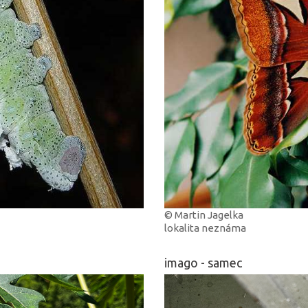
© Martin Jagelka
lokalita neznáma
imago - samec