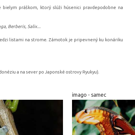
é bielym práškom, ktorý slúži húsenici pravdepodobne na
a, Berberis, Salix...
zi listami na strome. Zámotok je pripevnený ku konáriku
ndonéziu a na sever po Japonské ostrovy Ryukyu).
imago - samec