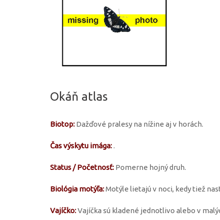
Okáň atlas
Biotop:
Dažďové pralesy na nížine aj v horách.
Čas výskytu imága:
.
Status / Početnosť:
Pomerne hojný druh.
Biológia motýľa:
Motýle lietajú v noci, kedy tiež na
Vajíčko:
Vajíčka sú kladené jednotlivo alebo v malý