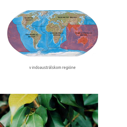
v indoaustrálskom regióne