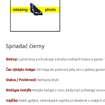
Spriadač čierny
Biotop:
Lužné lesy a ich okraje a brehy vodných tokov a jazier. T
Čas výskytu imága:
Od mája do polovice júla, len v jednej generá
Status / Početnosť:
Nehojný druh.
Biológia motýľa:
Motýle lietajú v noci, kedy tiež prilietajú na sv
Vajíčko:
Malé, guľaté, zelenkasté vajíčka sú kladené v malých 