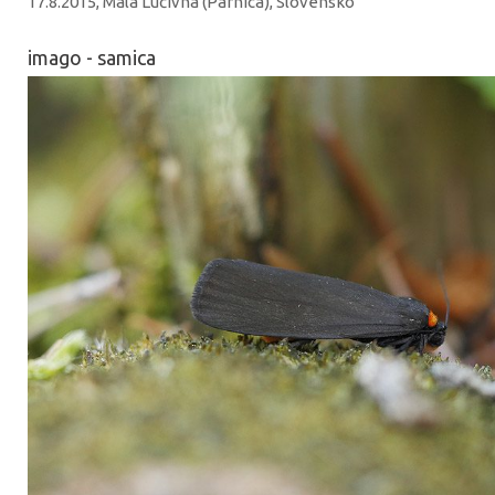
17.8.2015, Malá Lučivná (Párnica), Slovensko
imago - samica