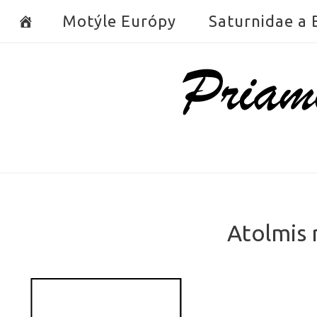
Skip
Motýle Európy
Saturnidae a
to
content
Home
Atolmis 