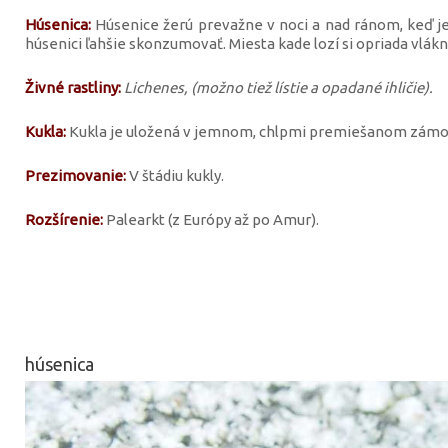
Húsenica:
Húsenice žerú prevažne v noci a nad ránom, keď je 
húsenici ľahšie skonzumovať. Miesta kade lozí si opriada vlák
Živné rastliny:
Lichenes, (možno tiež lístie a opadané ihličie).
Kukla:
Kukla je uložená v jemnom, chlpmi premiešanom zámot
Prezimovanie:
V štádiu kukly.
Rozšírenie:
Palearkt (z Európy až po Amur).
húsenica