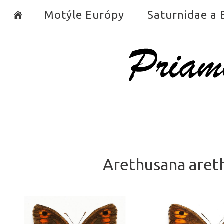
Skip
Motýle Európy
Saturnidae a
to
content
Home
Arethusana areth