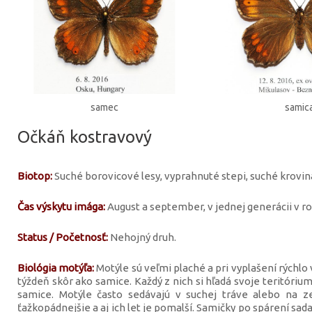
samec
samic
Očkáň kostravový
Biotop:
Suché borovicové lesy, vyprahnuté stepi, suché krovin
Čas výskytu imága:
August a september, v jednej generácii v ro
Status / Početnosť:
Nehojný druh.
Biológia motýľa:
Motýle sú veľmi plaché a pri vyplašení rýchlo 
týždeň skôr ako samice. Každý z nich si hľadá svoje teritórium
samice. Motýle často sedávajú v suchej tráve alebo na ze
ťažkopádnejšie a aj ich let je pomalší. Samičky po spárení sad