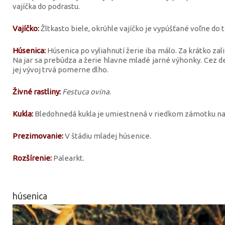
vajíčka do podrastu.
Vajíčko:
Žltkasto biele, okrúhle vajíčko je vypúšťané voľne do t
Húsenica:
Húsenica po vyliahnutí žerie iba málo. Za krátko zal
Na jar sa prebúdza a žerie hlavne mladé jarné výhonky. Cez deň
jej vývoj trvá pomerne dlho.
Živné rastliny:
Festuca ovina
.
Kukla:
Bledohnedá kukla je umiestnená v riedkom zámotku na
Prezimovanie:
V štádiu mladej húsenice.
Rozšírenie:
Palearkt.
húsenica