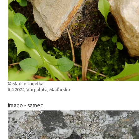
© Martin Jagelka
6.4.2024, Várpalota, Maďarsko
imago - samec