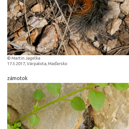
© Martin Jagelka
17.3.2017, Várpalota, Maďarsko
zámotok