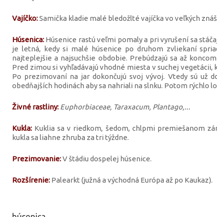
Vajíčko:
Samička kladie malé bledožlté vajíčka vo veľkých znášk
Húsenica:
Húsenice rastú veľmi pomaly a pri vyrušení sa stáča
je letná, kedy si malé húsenice po druhom zvliekaní spri
najteplejšie a najsuchšie obdobie. Prebúdzajú sa až koncom
Pred zimou si vyhľadávajú vhodné miesta v suchej vegetácii,
Po prezimovaní na jar dokončujú svoj vývoj. Vtedy sú už dos
obedňajších hodinách aby sa nahriali na slnku. Potom rýchlo lo
Živné rastliny:
Euphorbiaceae, Taraxacum, Plantago,...
Kukla:
Kuklia sa v riedkom, šedom, chlpmi premiešanom zám
kukla sa liahne zhruba za tri týždne.
Prezimovanie:
V štádiu dospelej húsenice.
Rozšírenie:
Palearkt (južná a východná Európa až po Kaukaz).
húsenica