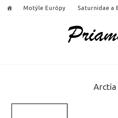
Skip
Motýle Európy
Saturnidae a
to
content
Home
Arctia