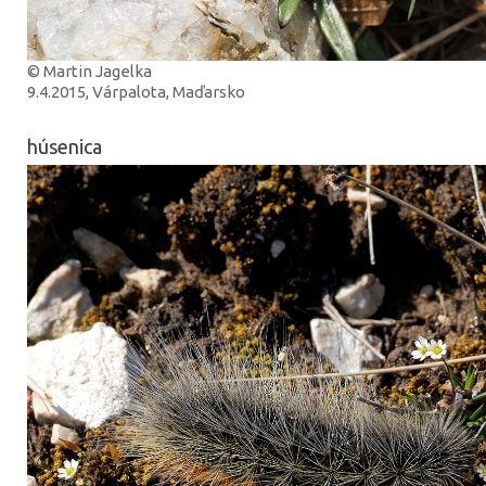
© Martin Jagelka
9.4.2015, Várpalota, Maďarsko
húsenica