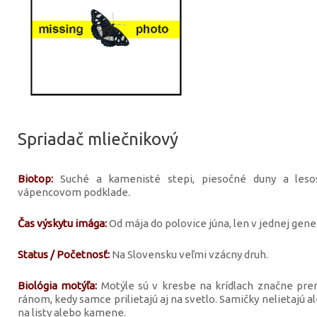
Spriadač mliečnikový
Biotop:
Suché a kamenisté stepi, piesočné duny a lesos
vápencovom podklade.
Čas výskytu imága:
Od mája do polovice júna, len v jednej gener
Status / Početnosť:
Na Slovensku veľmi vzácny druh.
Biológia motýľa:
Motýle sú v kresbe na krídlach značne prem
ránom, kedy samce prilietajú aj na svetlo. Samičky nelietajú al
na listy alebo kamene.