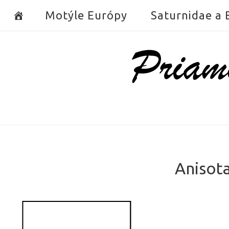
Skip
Motýle Európy
Saturnidae a
to
content
Home
Anisota