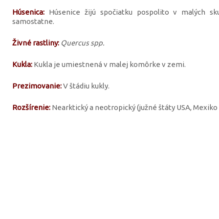
Húsenica:
Húsenice žijú spočiatku pospolito v malých sku
samostatne.
Živné rastliny:
Quercus spp.
Kukla:
Kukla je umiestnená v malej komôrke v zemi.
Prezimovanie:
V štádiu kukly.
Rozšírenie:
Nearktický a neotropický (južné štáty USA, Mexiko 