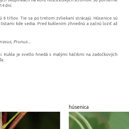
14 dní.
ú 6 tŕňov. Tie sa po tretom zvliekaní strácajú. Húsenice sú
istami kde sedia. Pred kuklením zhnednú a začnú loziť až
rasus, Prunus...
. Kukla je svetlo hnedá s malými háčikmi na zadočkových
a.
húsenica