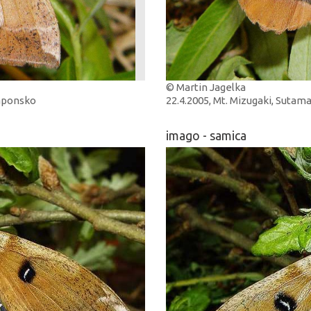
© Martin Jagelka
Japonsko
22.4.2005, Mt. Mizugaki, Sutam
imago - samica