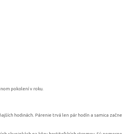
ednom pokolení v roku.
ajších hodinách. Párenie trvá len pár hodín a samica začne
ých skupinkách na kôru hostiteľských stromov. Sú pomerne