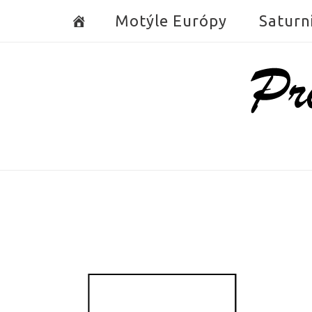
Skip
Motýle Európy
Saturn
to
content
Home