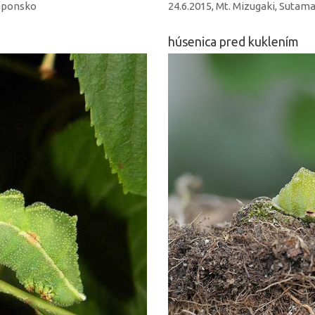
Japonsko
24.6.2015, Mt. Mizugaki, Sutam
húsenica pred kuklením