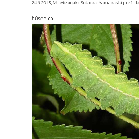
24.6.2015, Mt. Mizugaki, Sutama, Yamanashi pref., 
húsenica