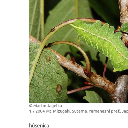
© Martin Jagelka
1.7.2004, Mt. Mizugaki, Sutama, Yamanashi pref., J
húsenica