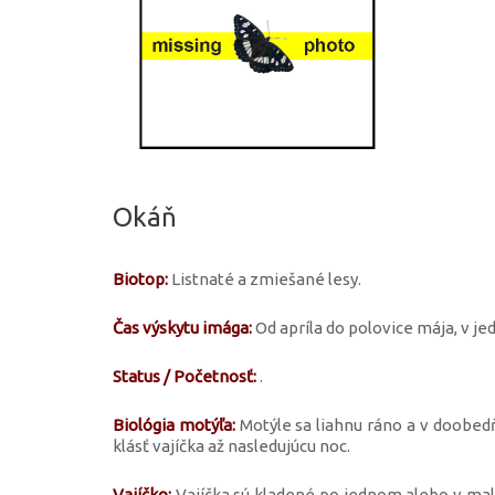
Okáň
Biotop:
Listnaté a zmiešané lesy.
Čas výskytu imága:
Od apríla do polovice mája, v j
Status / Početnosť:
.
Biológia motýľa:
Motýle sa liahnu ráno a v doobedň
klásť vajíčka až nasledujúcu noc.
Vajíčko:
Vajíčka sú kladené po jednom alebo v mal