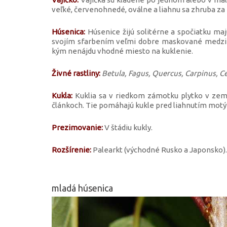
veľké, červenohnedé, oválne a liahnu sa zhruba za 
Húsenica:
Húsenice žijú solitérne a spočiatku maj
svojím sfarbením veľmi dobre maskované medzi l
kým nenájdu vhodné miesto na kuklenie.
Živné rastliny:
Betula, Fagus, Quercus, Carpinus, Ce
Kukla:
Kuklia sa v riedkom zámotku plytko v zemi
článkoch. Tie pomáhajú kukle pred liahnutím motýľ
Prezimovanie:
V štádiu kukly.
Rozšírenie:
Palearkt (východné Rusko a Japonsko).
mladá húsenica