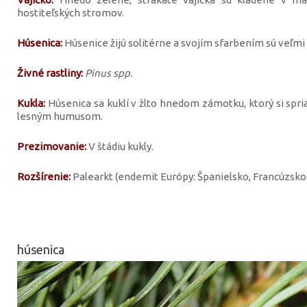
hostiteľských stromov.
Húsenica:
Húsenice žijú solitérne a svojím sfarbením sú veľm
Živné rastliny:
Pinus spp.
Kukla:
Húsenica sa kuklí v žlto hnedom zámotku, ktorý si spr
lesným humusom.
Prezimovanie:
V štádiu kukly.
Rozšírenie:
Palearkt (endemit Európy: Španielsko, Francúzsko 
húsenica