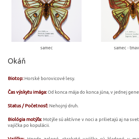
samec
samec - tmav
Okáň
Biotop:
Horské borovicové lesy.
Čas výskytu imága:
Od konca mája do konca júna, v jednej gener
Status / Početnosť:
Nehojný druh.
Biológia motýľa:
Motýle sú aktívne v noci a prilietajú aj na sve
vajíčka po kopulácii.
Vajíčko:
Hnedo zelené, strakaté vajíčka sú kladené v mal