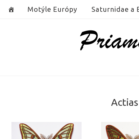
Skip
Motýle Európy
Saturnidae a
to
content
Home
Actias