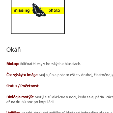
Okáň
Biotop:
Ihličnaté lesy v horských oblastiach.
Čas výskytu imága:
Máj a jún a potom ešte v druhej, čiastočnej 
Status / Početnosť:
.
Biológia motýľa:
Motýle sú aktívne v noci, kedy sa aj pária. Pár
až na druhú noc po kopulácii.
Vajíčko:
Hnedé, strakaté vajíčka sú kladené jednotlivo alebo v