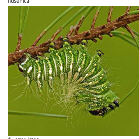
húsenica