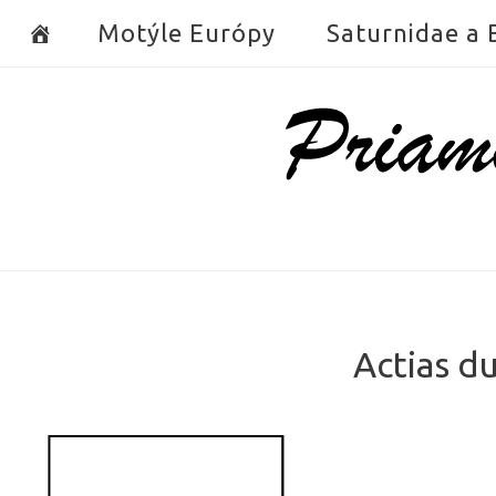
Skip
Motýle Európy
Saturnidae a
to
content
Home
Actias d