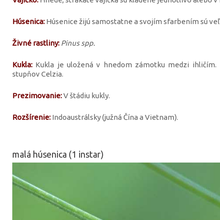
Húsenica:
Húsenice žijú samostatne a svojím sfarbením sú v
Živné rastliny:
Pinus spp.
Kukla:
Kukla je uložená v hnedom zámotku medzi ihličím. K
stupňov Celzia.
Prezimovanie:
V štádiu kukly.
Rozšírenie:
Indoaustrálsky (južná Čína a Vietnam).
malá húsenica (1 instar)